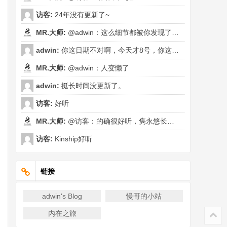
访客:
24年没有更新了~
MR.大师:
@adwin：这么细节都被你发现了，实际...
adwin:
你这日期不对啊，今天才8号，你这日期都1...
MR.大师:
@adwin：人变懒了
adwin:
挺长时间没更新了。
访客:
好听
MR.大师:
@访客：的确很好听，隽永悠长…
访客:
Kinship好听
链接
adwin's Blog
慢哥的小站
内在之旅