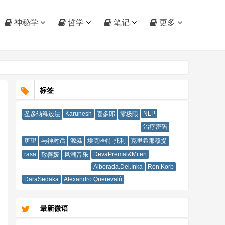
神秘学
哲学
笔记
更多
标签
Karunesh
NLP
圣多纳释放法
喜多郎
零极限
治疗密码
唐望
与神对话
源淼
埃克哈特·托利
克里希那穆提
rasa
DevaPremal&Miten
敬善媛
风潮音乐
Alborada.Del.Inka
Ron.Korb
DaraSedaka
Alexandro.Querevalú
最新微语