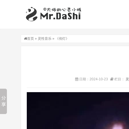
首页
»
灵性音乐
» 《传灯》
日期：2024-10-23
栏目：
灵