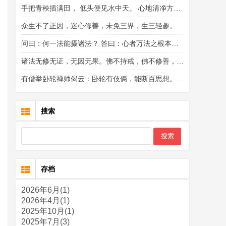
手把青秧插满田， 低头便见水中天。 心地清净方为道， 退步原来是向前。— 布袋和尚
众生不了正因，迷心修善，未免三界，生三轻趣。云何三轻趣？所谓迷修十善，妄求快乐，未免贪界，生于天趣。迷持五戒，妄起爱憎，未免嗔界，生于人趣。迷执有为，信邪求福，未免痴界，生阿修罗趣。如是三类，名三轻趣。— 达摩祖师
问曰：何一法能摄诸法？ 答曰：心者万法之根本，一切诸法唯心所生；若能了心，则万法俱备；犹如大树，所有枝条及诸花果，皆悉依根。栽树者，存根而始生子；伐树者，去根而必死。若了心修道，则少力而易成；不了心而修，费功而无益。故知一切善恶皆由自心。心外别求，终无是处。-- 达摩祖师
诸法无修无证，无因无果。佛不持戒，佛不修善，佛不造恶，佛不精进，佛不懈怠，佛是无作人。但有住着心，见佛即不许也。佛不是佛，莫作佛解。若不见此义，一切时中，一切处处，皆是不了本心。— 达摩祖师
有僧举卧轮禅师偈云：卧轮有伎俩，能断百思想。对境心不起，菩提日日长。师闻之，曰：此偈未明心地。若依而行之，是加系缚。因示一偈曰：惠能没伎俩，不断百思想。对境心数起，菩提作么长。-- 《六祖坛经》
搜索
存档
2026年6月(1)
2026年4月(1)
2025年10月(1)
2025年7月(3)