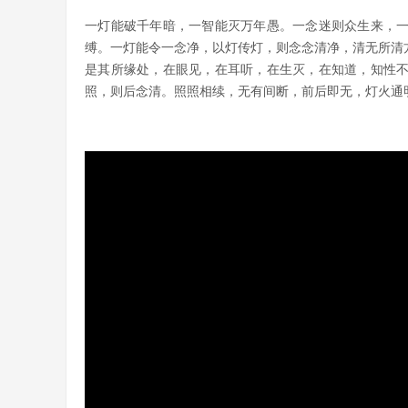
一灯能破千年暗，一智能灭万年愚。一念迷则众生来，
缚。一灯能令一念净，以灯传灯，则念念清净，清无所清
是其所缘处，在眼见，在耳听，在生灭，在知道，知性
照，则后念清。照照相续，无有间断
，前后即无
，灯火通