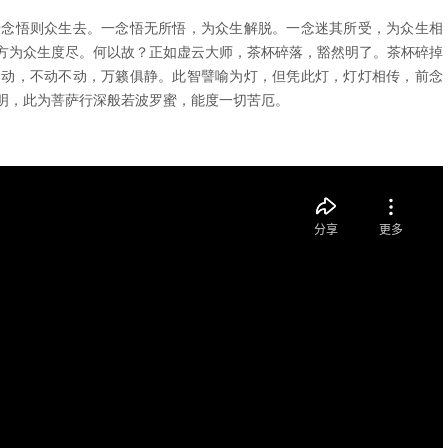
一念悟则众生去。一念悟无所悟，为众生解脱。一念迷其所受，为众生相
方为众生度尽。何以故？正如虚云大师，茶杯碎落，豁然明了。茶杯碎掉
不动，不动不动，万籁俱静。
此智譬喻为灯，但凭此灯，灯灯相传，前念
明，此为菩萨行深般若波罗蜜，能度一切苦厄。