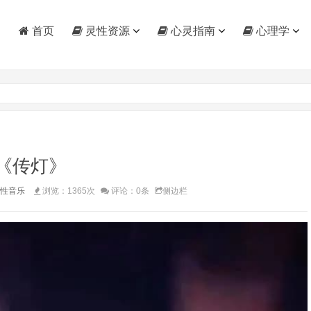
首页
灵性资源
心灵指南
心理学
《传灯》
性音乐
浏览：1365次
评论：0条
侧边栏