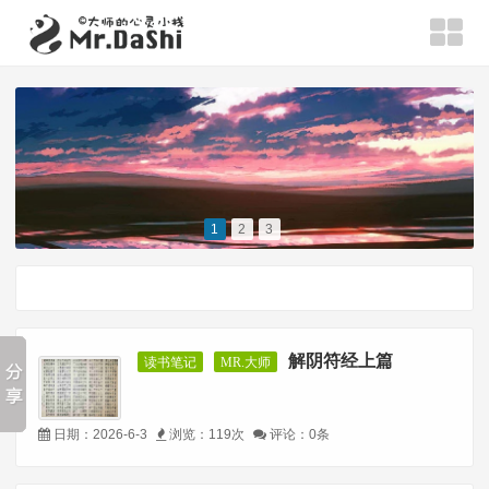
1
2
3
解阴符经上篇
读书笔记
MR.大师
日期：2026-6-3
浏览：119次
评论：0条